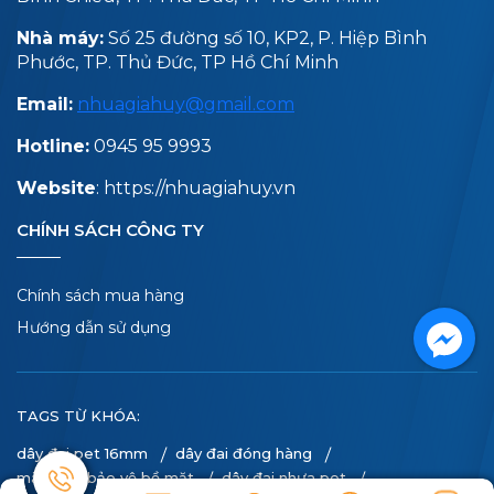
Dây Nilon xanh
Nhà máy:
Số 25 đường số 10, KP2, P. Hiệp Bình
Phước, TP. Thủ Đức, TP Hồ Chí Minh
Liên hệ
Email:
nhuagiahuy@gmail.com
Hotline:
0945 95 9993
Website
: https://nhuagiahuy.vn
CHÍNH SÁCH CÔNG TY
Dây Nilon trắng
Chính sách mua hàng
Liên hệ
Hướng dẫn sử dụng
TAGS TỪ KHÓA:
dây đai pet 16mm
dây đai đóng hàng
màng pe bảo vệ bề mặt
dây đai nhựa pet