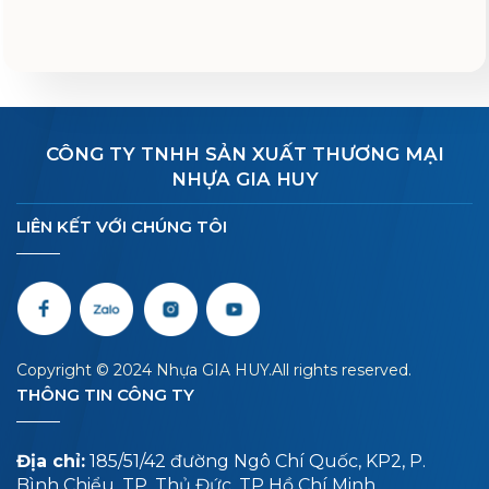
Dây Đai PET
Liên hệ
CÔNG TY TNHH SẢN XUẤT THƯƠNG MẠI
NHỰA GIA HUY
LIÊN KẾT VỚI CHÚNG TÔI
Dây Nilon đỏ
Liên hệ
Copyright © 2024 Nhựa GIA HUY.All rights reserved.
THÔNG TIN CÔNG TY
Địa chỉ:
185/51/42 đường Ngô Chí Quốc, KP2, P.
Bình Chiểu, TP. Thủ Đức, TP Hồ Chí Minh