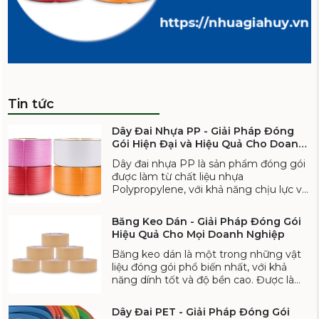
Tin tức
Dây Đai Nhựa PP
Dây Đai Nhựa PP - Giải Pháp Đóng
Gói Hiện Đại và Hiệu Quả Cho Doanh
Liên hệ
Nghiệp
Dây đai nhựa PP là sản phẩm đóng gói
được làm từ chất liệu nhựa
Polypropylene, với khả năng chịu lực và
độ bền cao, là lựa chọn lý tưởng cho các
ngành công nghiệp như sản xuất, vận
Băng Keo Dán - Giải Pháp Đóng Gói
chuyển, và lưu kho.
Hiệu Quả Cho Mọi Doanh Nghiệp
Băng keo dán là một trong những vật
liệu đóng gói phổ biến nhất, với khả
năng dính tốt và độ bền cao. Được làm
từ các vật liệu như nhựa, keo dính cao
Dây Đai Nhựa PP
cấp, băng keo giúp các doanh nghiệp
Dây Đai PET - Giải Pháp Đóng Gói
Liên hệ
bảo vệ sản phẩm của mình khỏi bụi bẩn,