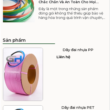
Chắc Chắn Và An Toàn Cho Mọi
va đập và tình trạng hư hỏng trong
Doanh Nghiệp
suốt quá trình vận chuyển, lưu trữ.
Đây là một trong những sản phẩm
đóng gói không thể thiếu giúp bảo vệ
hàng hóa trong quá trình vận chuyển,
lưu trữ và vận hành.
Sản phẩm
Dây đai nhựa PP
Liên hệ
Dây đai nhựa PET